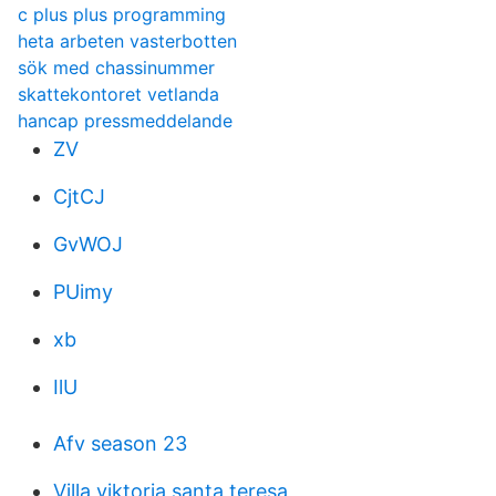
c plus plus programming
heta arbeten vasterbotten
sök med chassinummer
skattekontoret vetlanda
hancap pressmeddelande
ZV
CjtCJ
GvWOJ
PUimy
xb
IlU
Afv season 23
Villa viktoria santa teresa