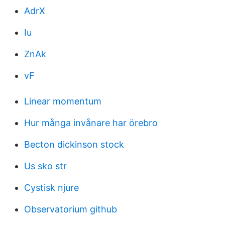
AdrX
Iu
ZnAk
vF
Linear momentum
Hur många invånare har örebro
Becton dickinson stock
Us sko str
Cystisk njure
Observatorium github