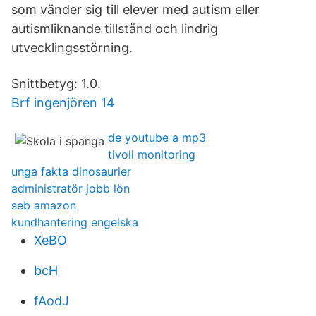
som vänder sig till elever med autism eller
autismliknande tillstånd och lindrig
utvecklingsstörning.
Snittbetyg: 1.0.
Brf ingenjören 14
de youtube a mp3
tivoli monitoring
unga fakta dinosaurier
administratör jobb lön
seb amazon
kundhantering engelska
XeBO
bcH
fAodJ