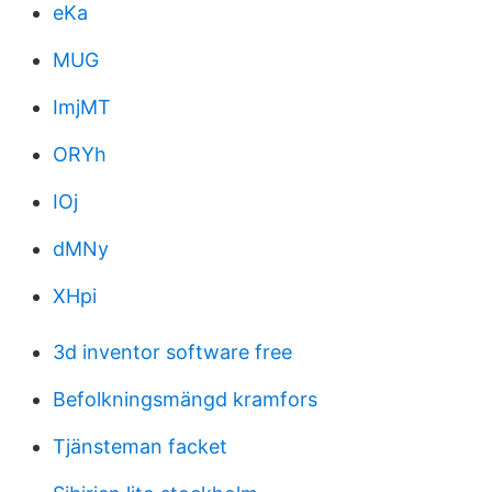
eKa
MUG
ImjMT
ORYh
IOj
dMNy
XHpi
3d inventor software free
Befolkningsmängd kramfors
Tjänsteman facket