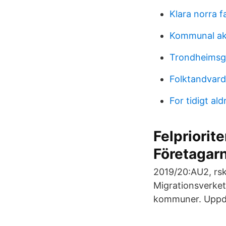
Klara norra f
Kommunal aka
Trondheimsg
Folktandvard
For tidigt al
Felpriorit
Företagar
2019/20:AU2, rsk
Migrationsverket
kommuner. Uppdra