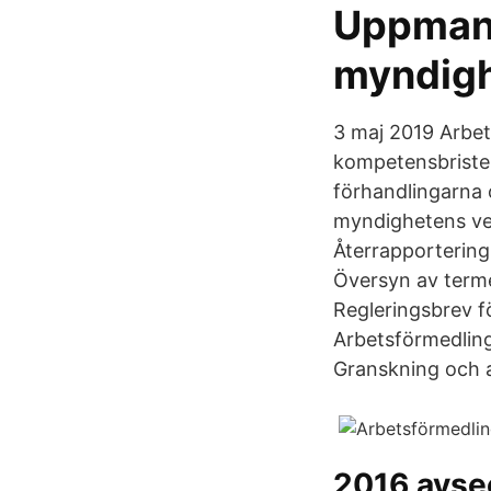
Uppmani
myndig
3 maj 2019 Arbet
kompetensbristen
förhandlingarna 
myndighetens ver
Återrapportering 
Översyn av term
Regleringsbrev 
Arbetsförmedling
Granskning och a
2016 avse