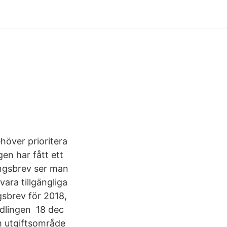
höver prioritera
en har fått ett
ingsbrev ser man
ara tillgängliga
gsbrev för 2018,
edlingen 18 dec
m utgiftsområde