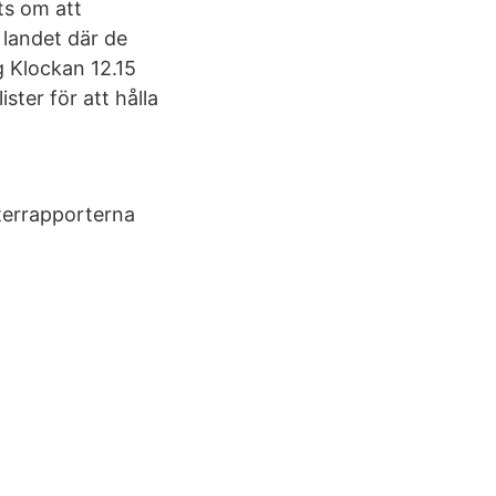
ts om att
 landet där de
g Klockan 12.15
ter för att hålla
Återrapporterna