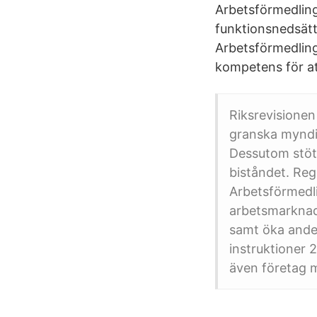
Arbetsförmedlin
funktionsnedsätt
Arbetsförmedling
kompetens för at
Riksrevisione
granska myndig
Dessutom stött
biståndet. Reg
Arbetsförmedli
arbetsmarknad
samt öka andel
instruktioner 
även företag m