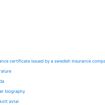
ance certificate issued by a swedish insurance comp
erature
da
ner biography
kott avtal