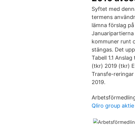
Syftet med denna
termens användn
lämna förslag på
Januaripartierna
kommuner runt om
stängas. Det upp
Tabell 1.1 Anslag
(tkr) 2019 (tkr) 
Transfe-reringar
2019.
Arbetsförmedling
Qliro group aktie