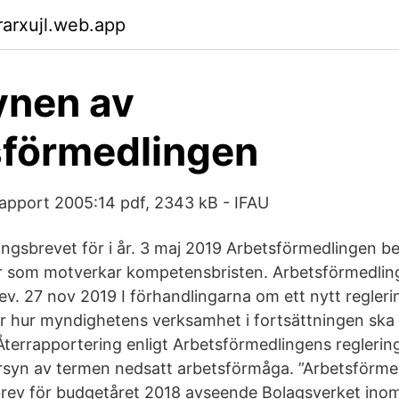
arxujl.web.app
ynen av
sförmedlingen
apport 2005:14 pdf, 2343 kB - IFAU
ingsbrevet för i år. 3 maj 2019 Arbetsförmedlingen be
er som motverkar kompetensbristen. Arbetsförmedling
rev. 27 nov 2019 I förhandlingarna om ett nytt regler
ör hur myndighetens verksamhet i fortsättningen ska v
terrapportering enligt Arbetsförmedlingens reglerin
ersyn av termen nedsatt arbetsförmåga. ”Arbetsförm
brev för budgetåret 2018 avseende Bolagsverket ino