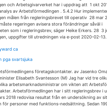
en och Arbetsgivarverket har i uppdrag att 1 okt 20
nalys av Arbetsförmedlingen . 5.4.2 Hur implemente
en målen från regleringsbrevet till operativ 28 ma
 måste regeringen avisera stora förändringar såväl i
ten som i regleringsbrev, säger Heike Erkers. 28 3 
en, uppgifter till utredningen via e-post 2020-02-13.
ayward ca
 pga svartsjuka
tsförmedlingens företagskontakter. av Jasenko Omano
ister Elisabeth Svantesson (M) Jag har vid tre olika 
lika arbetsmarknadsministrar om vikten att Arbetsf
akter. Arbetsförmedlingen har i sitt regleringsbrev i 
rs 2018 redovisa resultat från en undersökning av si
 för personer med funktions-nedsättning. Sedan 19