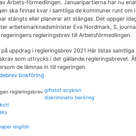
 av Arbets-förmedlingen. Januaripartierna har nu ena
en ska finnas kvar i samtliga de kommuner runt om i
ar stängts eller planerar att stängas. Det uppger ida
er arbetsmarknadsminister Eva Nordmark, S, journalis
 regeringens regleringsbrev till Arbetsförmedlingen.
 på uppdrag i regleringsbrev 2021 Här listas samtliga
skrav som uttrycks i det gällande regleringsbrevet. 
tersom de lämnas in till regeringen.
ldebrev bokföring
giftstof stryknin
diskriminativ beröring
skott
sky
aper english