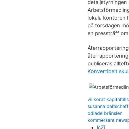
detaljstyrningen
Arbetsförmedling
lokala kontoren h
på torsdagen möt
en pressträff om
Återrapportering
återrapportering
publiceras alltef
Konvertibelt sku
villkorat kapitaltill
susanna baltscheff
odlade bränslen
kommersant newsp
lcZj