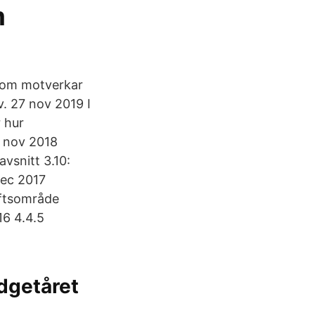
m
 som motverkar
v. 27 nov 2019 I
 hur
5 nov 2018
vsnitt 3.10:
dec 2017
iftsområde
16 4.4.5
dgetåret