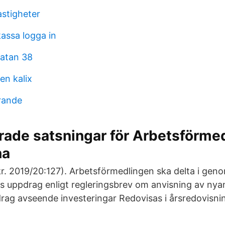
astigheter
ssa logga in
atan 38
en kalix
drande
erade satsningar för Arbetsförme
na
r. 2019/20:127). Arbetsförmedlingen ska delta i gen
s uppdrag enligt regleringsbrev om anvisning av nyanl
g avseende investeringar Redovisas i årsredovisni