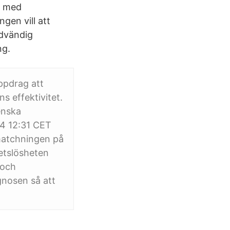
r med
gen vill att
ödvändig
ng.
ppdrag att
 effektivitet.
enska
14 12:31 CET
 matchningen på
etslösheten
 och
gnosen så att