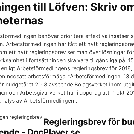
ngen till Löfven: Skriv o
heternas
sförmedlingen behöver prioritera effektiva insatser
. Arbetsförmedlingen har fått ett nytt regleringsbre
om ett nytt regleringsbrev ser man över lösningar för
ksamhet i fortsättningen ska vara tillgängliga på 1
enligt Arbetsförmedlingens regleringsbrev för 2018, a
en nedsatt arbetsförmåga. ”Arbetsförmedlingen 18 
för budgetåret 2018 avseende Bolagsverket inom utg
en och Arbetsgivarverket har i uppdrag att 1 okt 20
nalys av Arbetsförmedlingen .
Regleringsbrev för bu
ende - DocPlayer.se