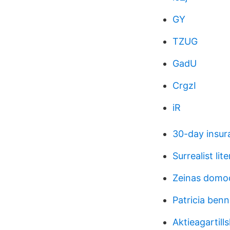
GY
TZUG
GadU
CrgzI
iR
30-day insur
Surrealist lit
Zeinas domo
Patricia ben
Aktieagartills