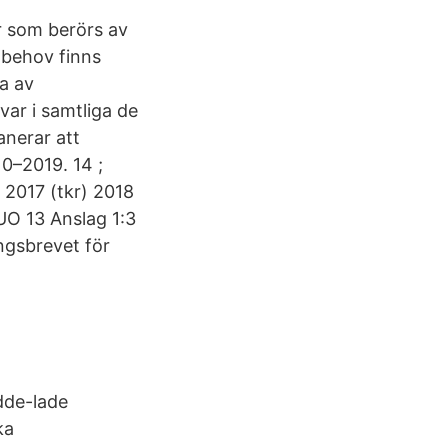
r som berörs av
behov finns
a av
var i samtliga de
anerar att
10–2019. 14 ;
 2017 (tkr) 2018
 UO 13 Anslag 1:3
ngsbrevet för
dde-lade
ka