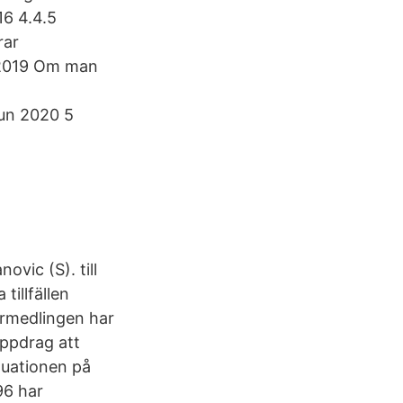
16 4.4.5
rar
r 2019 Om man
jun 2020 5
vic (S). till
tillfällen
örmedlingen har
uppdrag att
tuationen på
96 har