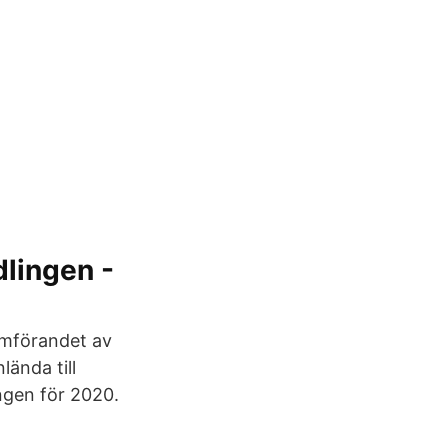
dlingen -
omförandet av
ända till
ngen för 2020.