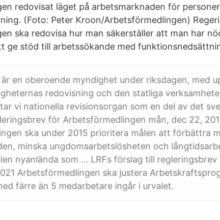
gen redovisat läget på arbetsmarknaden för persone
ning. (Foto: Peter Kroon/Arbetsförmedlingen) Regerin
en ska redovisa hur man säkerställer att man har n
t ge stöd till arbetssökande med funktionsnedsättni
n är en oberoende myndighet under riksdagen, med u
heternas redovisning och den statliga verksamhetens
ar vi nationella revisionsorgan som en del av det sv
leringsbrev för Arbetsförmedlingen mån, dec 22, 20
ngen ska under 2015 prioritera målen att förbättra
en, minska ungdomsarbetslösheten och långtidsarb
en nyanlända som … LRFs förslag till regleringsbrev
2021 Arbetsförmedlingen ska justera Arbetskraftspro
ed färre än 5 medarbetare ingår i urvalet.