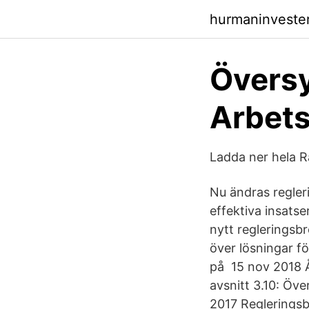
hurmaninvester
Övers
Arbet
Ladda ner hela R
Nu ändras regler
effektiva insats
nytt regleringsb
över lösningar f
på 15 nov 2018 Å
avsnitt 3.10: Öv
2017 Reglerings