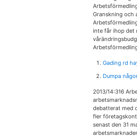
Arbetsförmedling
Granskning och a
Arbetsförmedling
inte får ihop det
vårändringsbudge
Arbetsförmedling
Gading rd h
Dumpa någon
2013/14:316 Arbe
arbetsmarknadsmin
debatterat med o
fler företagskont
senast den 31 ma
arbetsmarknaden