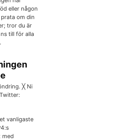
ngen har
öd eller någon
l prata om din
r; tror du är
 till för alla
.
ningen
je
ndring. ╳ Ni
Twitter:
det vanligaste
P4:s
t med