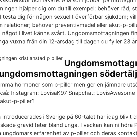
ksköterskor och läkare. Alla som jobbar på mottagni
gen hjälper dig om du till exempel: behöver råd, st
ll testa dig för någon sexuellt överförbar sjukdom; vil
om relationer; behöver preventivmedel eller akut-p-pille
t något i livet känns svårt. Ungdomsmottagningen finns
a vuxna från din 12-årsdag till dagen du fyller 23 år
Ungdomsmottag
d ungdomsmottagningen södertäl
amma hormoner som p-piller men ger en jämnare utsö
ckså: Instagram: LovisaK97 Snapchat: LovisAwesome 
 akut-p-piller?
m introducerades i Sverige på 60-talet har idag blivit 
kade graviditeter bland unga. I veckan kan ni höra 
 ungdomars erfarenhet av p-piller och deras kontak