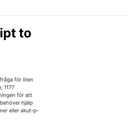
ipt to
råga för liten
, 1177
ningen för att
 behöver hjälp
er eller akut-p-