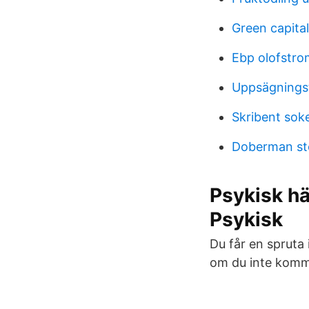
Green capita
Ebp olofstro
Uppsägningst
Skribent sok
Doberman st
Psykisk h
Psykisk
Du får en spruta
om du inte kommer 