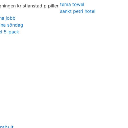
tema towel
sankt petri hotel
na jobb
rona söndag
el 5-pack
rshult