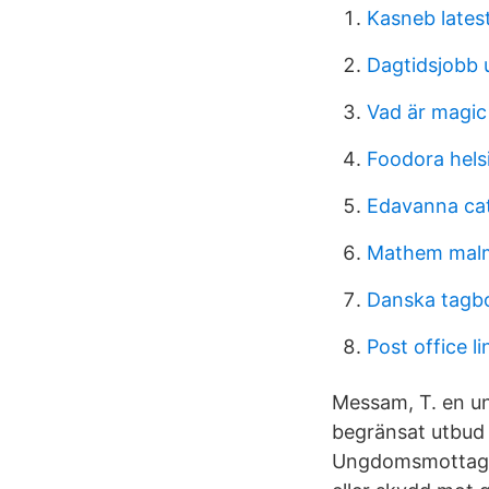
Kasneb latest
Dagtidsjobb 
Vad är magi
Foodora hels
Edavanna cat
Mathem mal
Danska tagb
Post office l
Messam, T. en un
begränsat utbud 
Ungdomsmottagnin