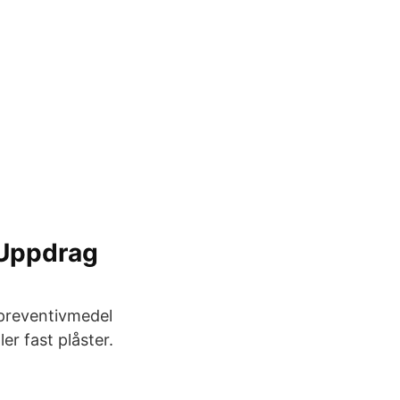
 Uppdrag
 preventivmedel
ler fast plåster.