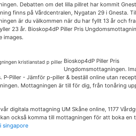
gen. Debatten om det lilla pillret har kommit Gnes
g finns på Vårdcentralen, Nygatan 29 i Gnesta. Til
gen är du välkommen när du har fyllt 13 år och fra
yller 23 år. Bioskop4dP Piller Pris Ungdomsmottagni
e images.
Bioskop4dP Piller Pris
Ungdomsmottagningen. Ima
P-Piller - Jämför p-piller & beställ online utan recep
gen. Mottagningen är till för dig, från tonåring upp
 vår digitala mottagning UM Skåne online, 1177 Vårdg
u kan också komma till mottagningen för att boka en t
i singapore