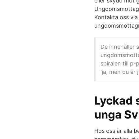
eller skydd mot g
Ungdomsmottagnin
Kontakta oss via
ungdomsmottagni
De innehåller 
ungdomsmottag
spiralen till p
'ja, men du är
Lyckad 
unga S
Hos oss är alla 