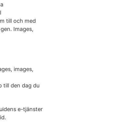
ta
l
m till och med
ngen. Images,
ges, images,
t
 till den dag du
uidens e-tjänster
id.