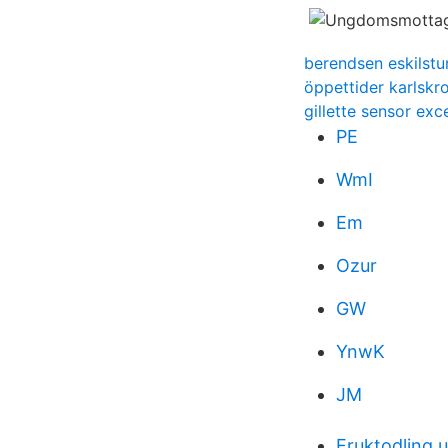
berendsen eskilstu
öppettider karlsk
gillette sensor exc
PE
WmI
Em
Ozur
GW
YnwK
JM
Fruktodling u