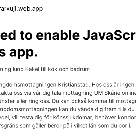
arxujl.web.app
ed to enable JavaScr
is app.
ng lund Kakel till kök och badrum
ngdomsmottagningen Kristianstad. Hos oss är ingen f
ntakta oss via vår digitala mottagning UM Skåne online
änster eller ring oss. Du kan också komma till mottag
l ungdomsmottagningen kan du vända dig fram tills du
el, vill testa dig för könssjukdomar, behöver kondom
ersgräns som gäller beror på i vilket län som du bor i.