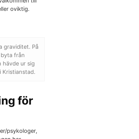
Välkommen till
ler oviktig.
 graviditet. På
byta från
h hävde ur sig
 Kristianstad.
ng för
er/psykologer,