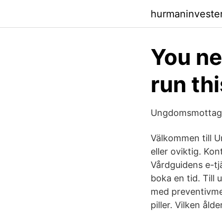
hurmaninvester
You ne
run th
Ungdomsmottagni
Välkommen till U
eller oviktig. Ko
Vårdguidens e-tj
boka en tid. Til
med preventivmed
piller. Vilken åld