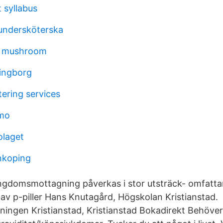
 syllabus
undersköterska
c mushroom
ingborg
ering services
mo
olaget
inkoping
gdomsmottagning påverkas i stor utsträck- omfattar
av p-piller Hans Knutagård, Högskolan Kristianstad.
gen Kristianstad, Kristianstad Bokadirekt Behöver 