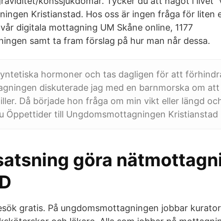
raviditet/könssjukdomar. Tycker du att något i livet 
gen Kristianstad. Hos oss är ingen fråga för liten el
 vår digitala mottagning UM Skåne online, 1177
ngen samt ta fram förslag på hur man når dessa.
syntetiska hormoner och tas dagligen för att förhindra
ningen diskuterade jag med en barnmorska om att 
-piller. Då började hon fråga om min vikt eller längd oc
 ju Öppettider till Ungdomsmottagningen Kristianstad i
satsning göra nätmottagni
vD
besök gratis. På ungdomsmottagningen jobbar kurator