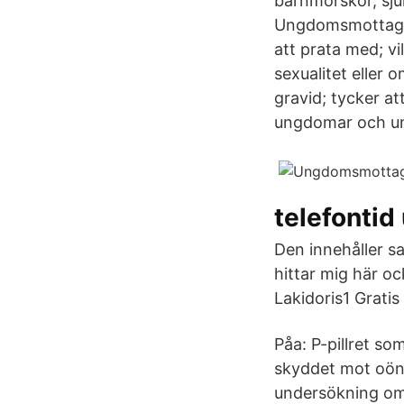
barnmorskor, sju
Ungdomsmottagnin
att prata med; vi
sexualitet eller 
gravid; tycker at
ungdomar och ung
telefonti
Den innehåller s
hittar mig här o
Lakidoris1 Gratis
Påa: P-pillret so
skyddet mot oöns
undersökning om