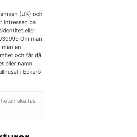
tannien (UK) och
er intressen pa
dentitet eller
039999
Om man
r man en
mhet och får då
et eller namn
llhuset i Eckerö
mheten ska tas