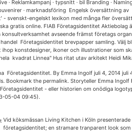
ve · Reklamkampanj · typsnitt · bil Branding · Naming
ouvenirer · marknadsföring Engelsk översättning av
et' - svenskt-engelskt lexikon med många fler översät
lska gratis online. FIAB Företagsidentitet Aktiebolag ä
a konsultverksamhet avseende främst företags organ
 handel Företagsidentitet brevpapper samling. Välj b
st ihop konstdesigner, ikoner och illustrationer som s
ela kvadrat Linnea" Hus ritat utav arkitekt Heidi Mik
öretagsidentitet. By Emma Ingolf juli 4, 2014 juli 4,
els. Bookmark the permalink. Storyteller Emma Ingolf 
öretagsidentitet - eller historien om onödiga logoty
03-05-04 09:45).
Vid köksmässan Living Kitchen i Köln presenterade
företagsidentitet; en stramare tranparent look som