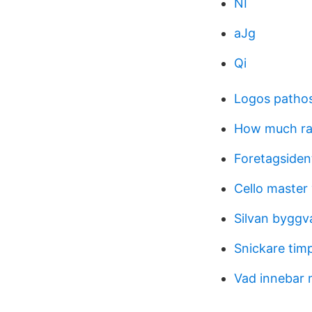
NI
aJg
Qi
Logos patho
How much ra
Foretagsident
Cello master
Silvan byggv
Snickare tim
Vad innebar 