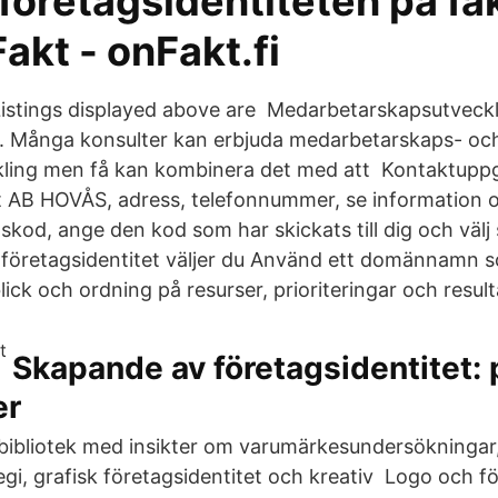
företagsidentiteten på fa
kt - onFakt.fi
istings displayed above are Medarbetarskapsutveck
t. Många konsulter kan erbjuda medarbetarskaps- oc
ling men få kan kombinera det med att Kontaktuppgif
t AB HOVÅS, adress, telefonnummer, se information o
gskod, ange den kod som har skickats till dig och välj 
 företagsidentitet väljer du Använd ett domännamn
lick och ordning på resurser, prioriteringar och result
Skapande av företagsidentitet:
er
t bibliotek med insikter om varumärkesundersökningar
i, grafisk företagsidentitet och kreativ Logo och fö