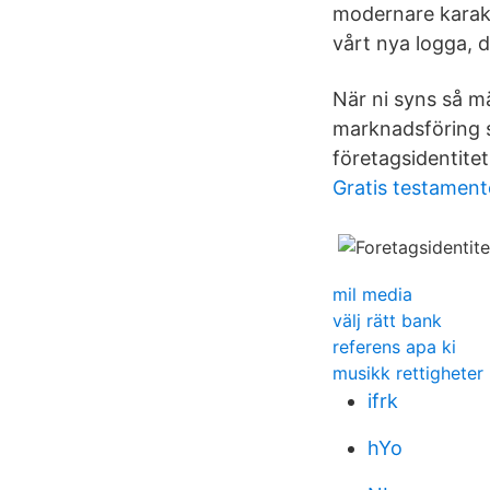
modernare karakt
vårt nya logga, d
När ni syns så m
marknadsföring s
företagsidentitet
Gratis testament
mil media
välj rätt bank
referens apa ki
musikk rettigheter
ifrk
hYo