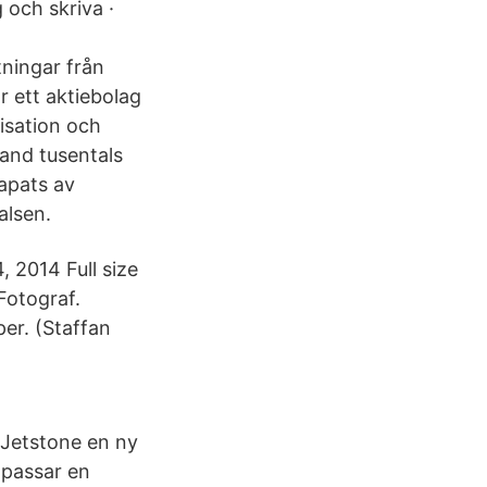
 och skriva ·
tningar från
r ett aktiebolag
isation och
land tusentals
kapats av
alsen.
 2014 Full size
Fotograf.
per. (Staffan
 Jetstone en ny
 passar en