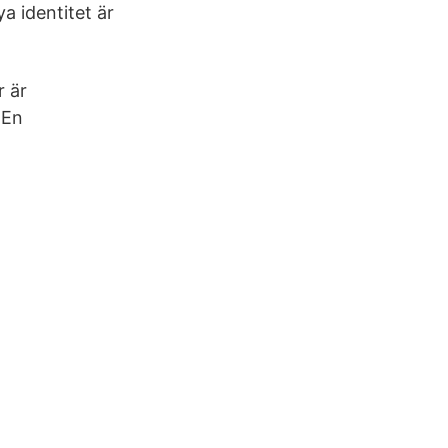
a identitet är
r är
 En