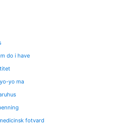
s
m do i have
itet
 yo-yo ma
aruhus
penning
medicinsk fotvard