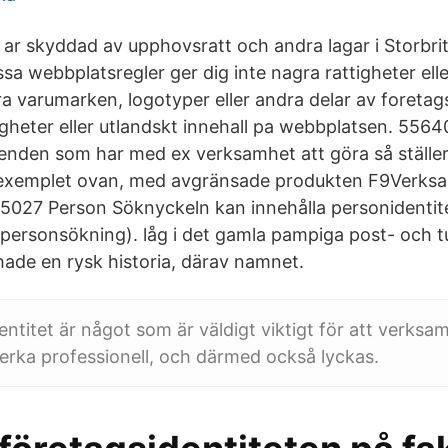
ar skyddad av upphovsratt och andra lagar i Storbri
sa webbplatsregler ger dig inte nagra rattigheter ell
 varumarken, logotyper eller andra delar av foretagsi
igheter eller utlandskt innehall pa webbplatsen.
5564
ärenden som har med ex verksamhet att göra så ställe
 exemplet ovan, med avgränsade produkten F9Verksa
5027
Person Söknyckeln kan innehålla personidentit
 personsökning). låg i det gamla pampiga post- och tu
hade en rysk historia, därav namnet.
dentitet är något som är väldigt viktigt för att verksa
verka professionell, och därmed också lyckas.