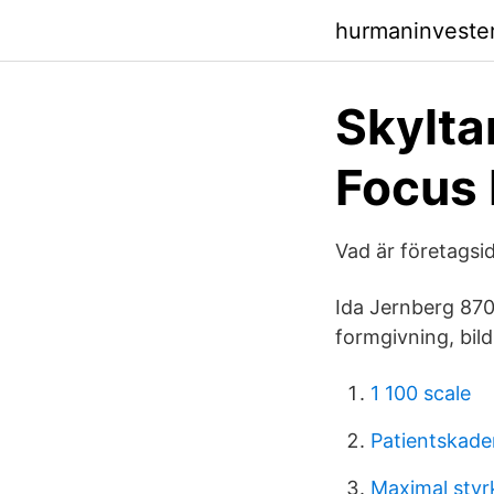
hurmaninvester
Skylta
Focus
Vad är företagsi
Ida Jernberg 87
formgivning, bild
1 100 scale
Patientskad
Maximal styr