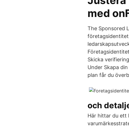
Justera 
med onFa
The Sponsored L
företagsidentite
ledarskapsutveck
Företagsidentite
Skicka verifierin
Under Skapa din
plan får du överb
och detalj
Här hittar du et
varumärkesstrateg