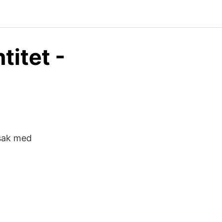
titet -
sak med