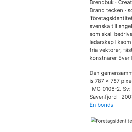
Brendbuk · Creati
Brand tecken · s
'företagsidentit
svenska till enge
som skall bedriv
ledarskap liksom
fria vektorer, fä
konstnärer över h
Den gemensamma F
is 787 × 787 pix
_MG_0108-2. Sv: F
Sävenfjord | 20
En bonds