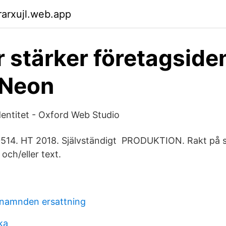
arxujl.web.app
r stärker företagsiden
 Neon
dentitet - Oxford Web Studio
0514. HT 2018. Självständigt PRODUKTION. Rakt på 
 och/eller text.
enamnden ersattning
ka