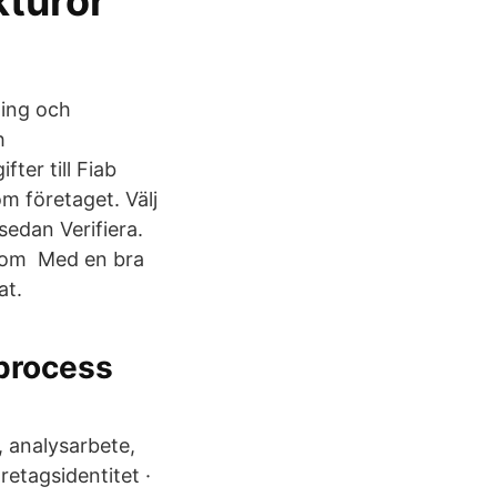
kturor
ling och
h
ter till Fiab
m företaget. Välj
sedan Verifiera.
 som Med en bra
at.
 process
, analysarbete,
retagsidentitet ·